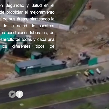
en Seguridad y Salud en el
 de propiciar el mejoramiento
a de sus áreas, planteando la
n de la salud de nuestros
las condiciones laborales, de
esarrollo de todas y cada una
los diferentes tipos de
om