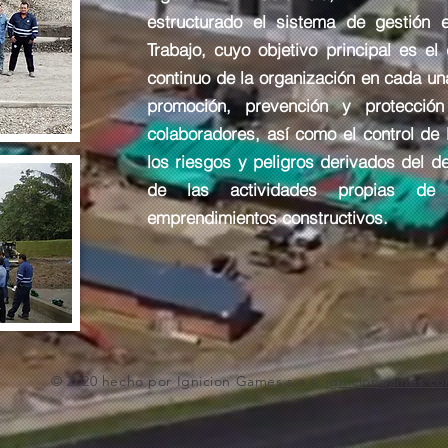
estructurado el sistema de gestión 
Trabajo, cuyo objetivo principal es el
continuo de la organización en cada un
promoción, prevención y protecció
colaboradores, así como el control de 
los riesgos y peligros derivados del d
de las actividades propias de 
emprendimientos constructivos.
© 2020 hecho por Ignicion Games s.a.s.
igniciongames.c