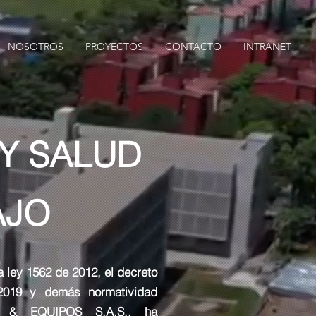
NOSOTROS
PROYECTOS
CONTACTO
INTRANET
Y SALUD
AJO
a ley 1562 de 2012, el decreto
2019 y demás normatividad
IL & EQUIPOS S.A.S., ha